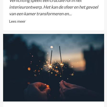
Verlichting speelt een cruciale rol in het
interieurontwerp. Het kan de sfeer en het gevoel
van een kamer transformeren en...
Lees
Lees meer
meer
over
Lampstijlen
voor
Verschillende
Interieurontwerpen