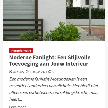
het
nieuwe
jaar
mee
te
beginnen
Film Informatie
Moderne Fanlight: Een Stijlvolle
Toevoeging aan Jouw Interieur
Aue Cary
5 januari 2024
0
Een moderne fanlight Mosundesign is een
essentieel onderdeel van elk huis. Het biedt niet
alleen een esthetische aantrekkingskracht, maar
heeft...
Lees
Lees meer