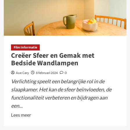
Film Informatie
Creëer Sfeer en Gemak met
Bedside Wandlampen
Aue Cary
8 februari 2024
0
Verlichting speelt een belangrijke rol in de
slaapkamer. Het kan de sfeer beïnvloeden, de
functionaliteit verbeteren en bijdragen aan
een...
Lees
Lees meer
meer
over