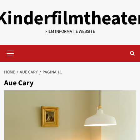
Ga
Kinderfilmtheate
naar
de
inhoud
FILM INFORMATIE WEBSITE
Primair
menu
HOME
AUE CARY
PAGINA 11
Aue Cary