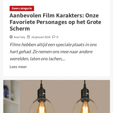
Geen categorie
Aanbevolen Film Karakters: Onze
Favoriete Personages op het Grote
Scherm
Aue Cary
16 januari 2024
0
Films hebben altijd een speciale plaats in ons
hart gehad. Ze nemen ons mee naar andere
werelden, laten ons lachen,...
Lees
Lees meer
meer
over
Aanbevolen
Film
Karakters:
Onze
Favoriete