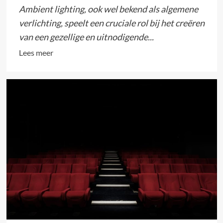
Ambient lighting, ook wel bekend als algemene
verlichting, speelt een cruciale rol bij het creëren
van een gezellige en uitnodigende...
Lees
Lees meer
meer
over
Creëer
een
sfeervolle
ambiance
in
jouw
woonruimte
met
ambient
lighting