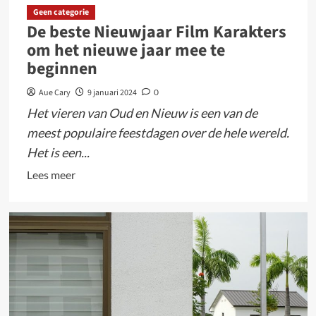
Geen categorie
De beste Nieuwjaar Film Karakters
om het nieuwe jaar mee te
beginnen
Aue Cary
9 januari 2024
0
Het vieren van Oud en Nieuw is een van de
meest populaire feestdagen over de hele wereld.
Het is een...
Lees
Lees meer
meer
over
De
beste
Nieuwjaar
Film
Karakters
om