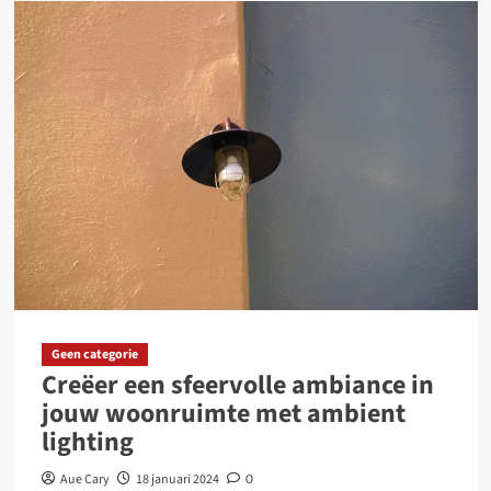
Creëer
Sfeer
en
Gemak
met
Bedside
Wandlampen
Geen categorie
Creëer een sfeervolle ambiance in
jouw woonruimte met ambient
lighting
Aue Cary
18 januari 2024
0