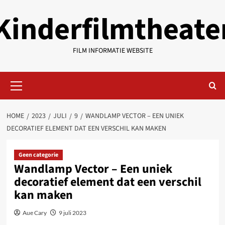
Ga
Kinderfilmtheate
naar
de
inhoud
FILM INFORMATIE WEBSITE
Primair
menu
HOME
2023
JULI
9
WANDLAMP VECTOR – EEN UNIEK
DECORATIEF ELEMENT DAT EEN VERSCHIL KAN MAKEN
Geen categorie
Wandlamp Vector – Een uniek
decoratief element dat een verschil
kan maken
Aue Cary
9 juli 2023