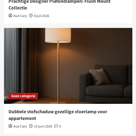
Prachtige Designer Plafondlampen: Flush Mount
Collectie
Aue Cary
8 juli 2026
Geen categorie
Dubbele stofschaduw gezellige vloerlamp voor
appartement
Aue Cary
15 juni 2026
0