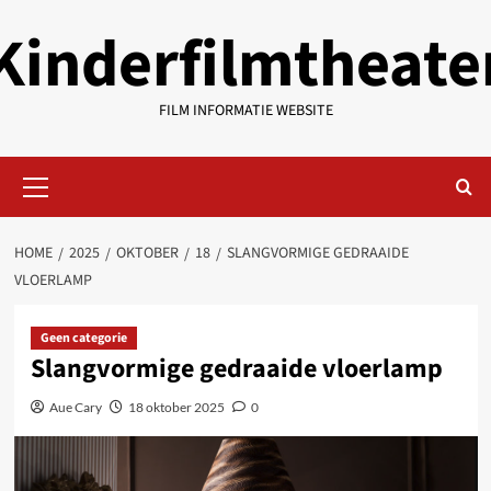
Ga
Kinderfilmtheate
naar
de
inhoud
FILM INFORMATIE WEBSITE
Primair
menu
HOME
2025
OKTOBER
18
SLANGVORMIGE GEDRAAIDE
VLOERLAMP
Geen categorie
Slangvormige gedraaide vloerlamp
Aue Cary
18 oktober 2025
0