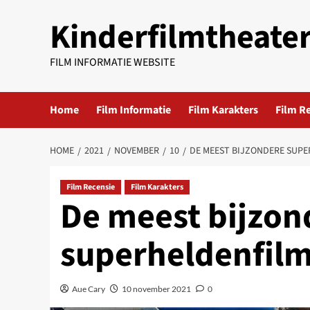
Ga
Kinderfilmtheate
naar
de
inhoud
FILM INFORMATIE WEBSITE
Home
Film Informatie
Film Karakters
Film R
HOME
2021
NOVEMBER
10
DE MEEST BIJZONDERE SUPE
Film Recensie
Film Karakters
De meest bijzon
superheldenfilm
Aue Cary
10 november 2021
0