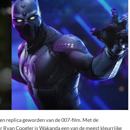
een replica geworden van de 007-film. Met de
r Ryan Coogler is Wakanda een van de meest kleurrijke