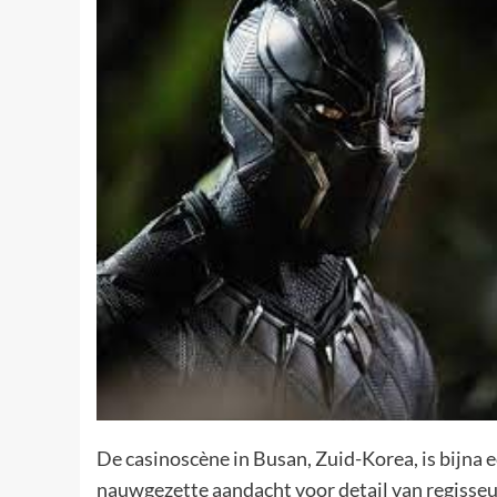
De casinoscène in Busan, Zuid-Korea, is bijna 
nauwgezette aandacht voor detail van regisseu