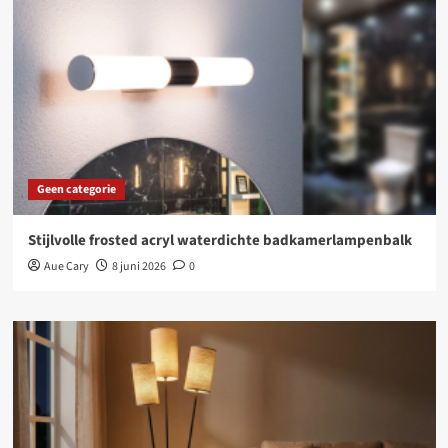
Geen categorie
Stijlvolle frosted acryl waterdichte badkamerlampenbalk
Aue Cary
8 juni 2026
0