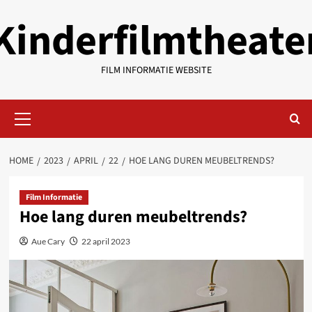
Ga
Kinderfilmtheate
naar
de
inhoud
FILM INFORMATIE WEBSITE
Primair
menu
HOME
2023
APRIL
22
HOE LANG DUREN MEUBELTRENDS?
Film Informatie
Hoe lang duren meubeltrends?
Aue Cary
22 april 2023